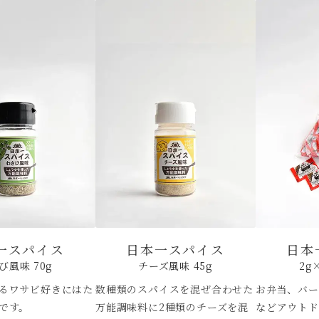
一スパイス
日本一スパイス
日本
び風味 70g
チーズ風味 45g
2g
るワサビ好きにはた
数種類のスパイスを混ぜ合わせた
お弁当、バー
です。
万能調味料に2種類のチーズを混
などアウトド