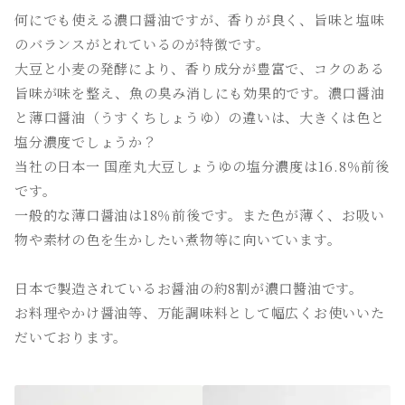
何にでも使える濃口醤油ですが、香りが良く、旨味と塩味
のバランスがとれているのが特徴です。
大豆と小麦の発酵により、香り成分が豊富で、コクのある
旨味が味を整え、魚の臭み消しにも効果的です。濃口醤油
と薄口醤油（うすくちしょうゆ）の違いは、大きくは色と
塩分濃度でしょうか？
当社の日本一 国産丸大豆しょうゆの塩分濃度は16.8％前後
です。
一般的な薄口醤油は18％前後です。また色が薄く、お吸い
物や素材の色を生かしたい煮物等に向いています。
日本で製造されているお醤油の約8割が濃口醬油です。
お料理やかけ醤油等、万能調味料として幅広くお使いいた
だいております。