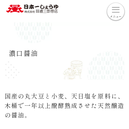
メニュー
濃口醤油
国産の丸大豆と小麦、天日塩を原料に、
木桶で一年以上醗酵熟成させた天然醸造
の醤油。