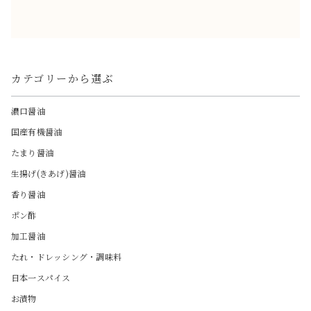
カテゴリーから選ぶ
濃口醤油
国産有機醤油
たまり醤油
生揚げ(きあげ)醤油
香り醤油
ポン酢
加工醤油
たれ・ドレッシング・調味料
日本一スパイス
お漬物