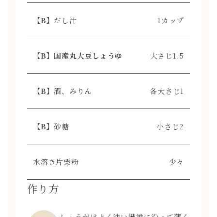
【B】
だし汁
1カップ
【B】国産丸大豆しょうゆ
大さじ1.5
【B】
酒、みりん
各大さじ1
【B】
砂糖
小さじ2
水溶き片栗粉
少々
作り方
しょうがはよく洗い繊維に沿って薄く