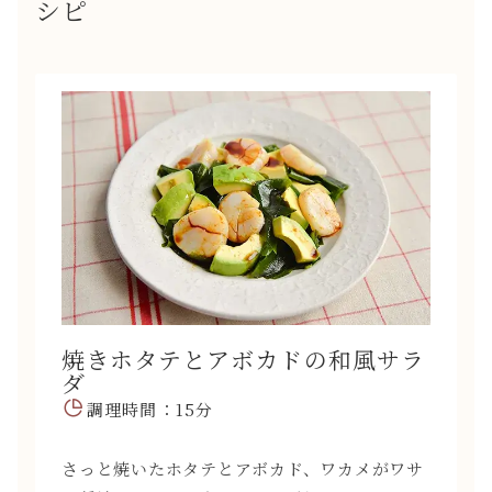
シピ
焼きホタテとアボカドの和風サラ
ダ
調理時間：15分
さっと焼いたホタテとアボカド、ワカメがワサ