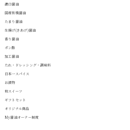
濃口醤油
国産有機醤油
たまり醤油
生揚げ(きあげ)醤油
香り醤油
ポン酢
加工醤油
たれ・ドレッシング・調味料
日本一スパイス
お漬物
和スイーツ
ギフトセット
オリジナル商品
My醤油オーナー制度