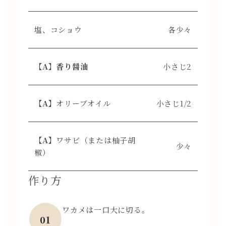
塩、コショウ
各少々
【A】香り醤油
小さじ2
【A】
オリーブオイル
小さじ1/2
【A】
ワサビ（または柚子胡
少々
椒）
作り方
ワカメは一口大に切る。
01