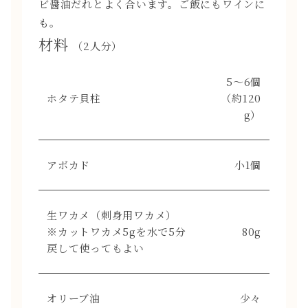
ビ醤油だれとよく合います。ご飯にもワインに
も。
材料
（2人分）
5〜6個
ホタテ貝柱
（約120
g）
アボカド
小1個
生ワカメ（刺身用ワカメ）
※カットワカメ5gを水で5分
80g
戻して使ってもよい
オリーブ油
少々