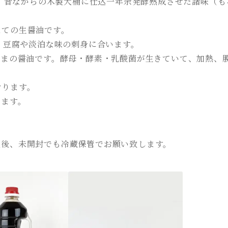
用し、昔ながらの木製大桶に仕込一年余発酵熟成させた諸味（
たての生醤油です。
す。豆腐や淡泊な味の刺身に合います。
ままの醤油です。酵母・酵素・乳酸菌が生きていて、加熱、
おります。
います。
入後、未開封でも冷蔵保管でお願い致します。