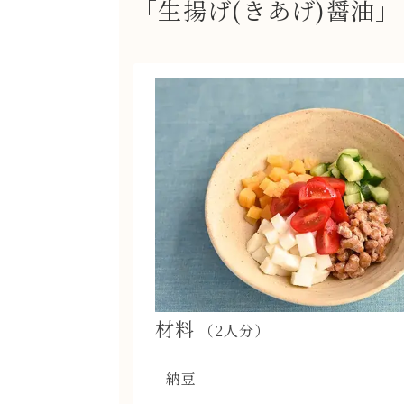
「生揚げ(きあげ)醤油
材料
（2人分）
納豆