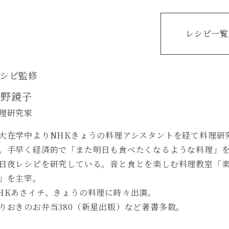
レシピ一覧
シピ監修
舘野鏡子
理研究家
大在学中よりNHKきょうの料理アシスタントを経て料理研
。手早く経済的で「また明日も食べたくなるような料理」
日夜レシピを研究している。音と食とを楽しむ料理教室「
」を主宰。
HKあさイチ、きょうの料理に時々出演。
りおきのお弁当380（新星出版）など著書多数。