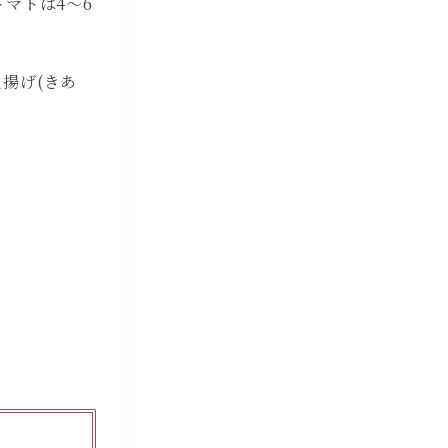
トマトは4〜6
揚げ(きあ