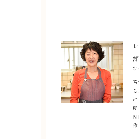
レ
料
音
る
に
所
N
作