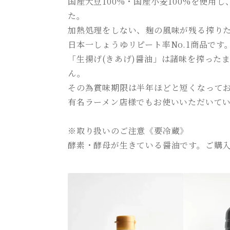
国産大豆100%・国産小麦100%を使
た。
加熱処理をしない、麹の風味が残る搾り
日本一しょうゆリピート率No.1商品で
「生揚げ(きあげ)醤油」は諸味を搾った
ん。
その為賞味期限は半年ほどと短くなって
有名ラーメン店様でもお使いいただいて
※取り扱いのご注意《要冷蔵》
酵素・酵母が生きている醤油です。ご購