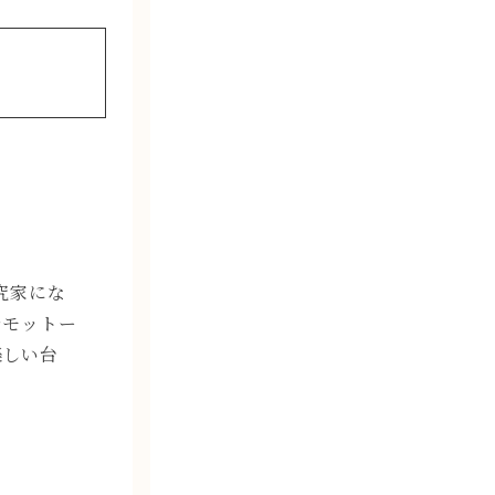
究家にな
をモットー
楽しい台