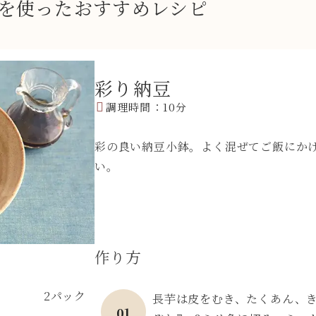
」を使ったおすすめレシピ
彩り納豆
調理時間：10分
彩の良い納豆小鉢。よく混ぜてご飯にか
い。
作り方
2パック
⻑芋は皮をむき、たくあん、
01