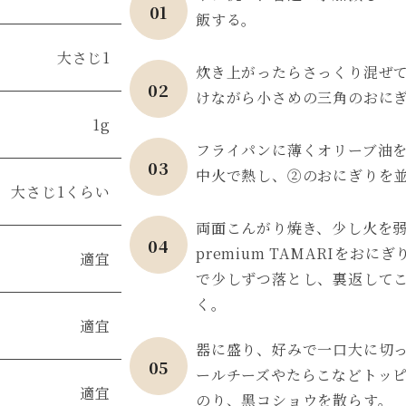
01
飯する。
大さじ1
炊き上がったらさっくり混ぜ
02
けながら小さめの三角のおに
1g
フライパンに薄くオリーブ油
03
中火で熱し、②のおにぎりを
大さじ1くらい
両面こんがり焼き、少し火を
04
premium TAMARIをおに
適宜
で少しずつ落とし、裏返して
く。
適宜
器に盛り、好みで一口大に切
05
ールチーズやたらこなどトッ
適宜
のり、黑コショウを散らす。