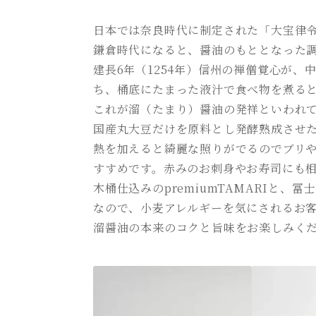
日本では奈良時代に制定された「大宝律
鎌倉時代になると、醤油のもととなった調
建長6年（1254年）信州の禅僧覚心が
ち、桶底にたまった液汁で食べ物を煮る
これが溜（たまり）醤油の発祥といわれ
国産丸大豆だけを原料とし発酵熟成させ
熱を加えると綺麗な照りがでるのでブリや
すすめです。赤みのお刺身やお寿司にも
木桶仕込みのpremiumTAMARIと
なので、小麦アレルギーを気にされるお
溜醤油の本来のコクと旨味をお楽しみく