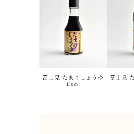
冨士晃 たまりしょうゆ
冨士晃 
150ml