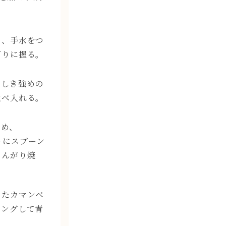
て、手水をつ
ぎりに握る。
をしき強めの
並べ入れる。
弱め、
ぎりにスプーン
こんがり焼
ったカマンベ
ピングして⻘