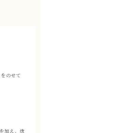
りをのせて
Aを加え、炊