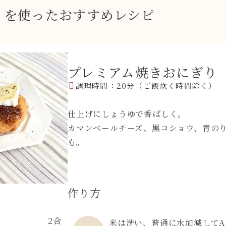
RI」を使ったおすすめレシピ
プレミアム焼きおにぎり
調理時間：20分（ご飯炊く時間除く）
仕上げにしょうゆで香ばしく。
カマンベールチーズ、黒コショウ、青の
も
。
作り方
2合
米は洗い、普通に水加減して