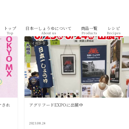
トップ
日本一しょうゆについて
商品一覧
レシピ
Top
About us
Products
Recipes
イベント
介され
アグリフードEXPOに出展中
2023.08.24