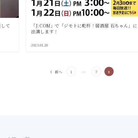
展して
「J:COM」で「ジモトに乾杯！居酒屋 石ちゃん」に
出演します！
2023.01.20
前へ
1
…
7
8