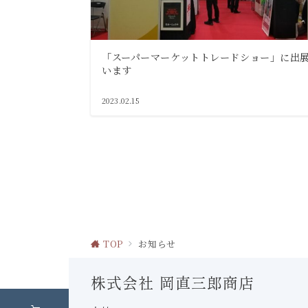
「スーパーマーケットトレードショー」に出
います
2023.02.15
投
稿
の
ペ
TOP
お知らせ
ー
ジ
株式会社 岡直三郎商店
送