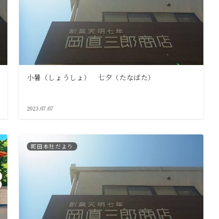
小暑（しょうしょ） 七夕（たなばた）
2023.07.07
町田本社だより