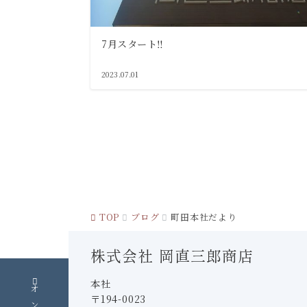
7月スタート‼
2023.07.01
投
稿
の
ペ
TOP
ブログ
町田本社だより
ー
ジ
株式会社 岡直三郎商店
送
本社
り
〒194-0023