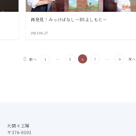
再発見！みっけばなし～BSよしもと～
2023.06.27
前へ
1
…
5
6
7
…
9
次
大間々工場
〒376-0101