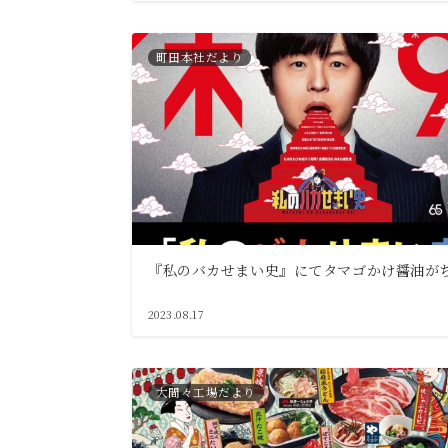
町田本社だより
『私のバカせまい史』にてタマゴかけ醤油が
2023.08.17
大間々工場だより