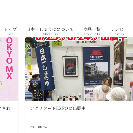
トップ
日本一しょうゆについて
商品一覧
レシピ
Top
About us
Products
Recipes
イベント
介され
アグリフードEXPOに出展中
2023.08.24