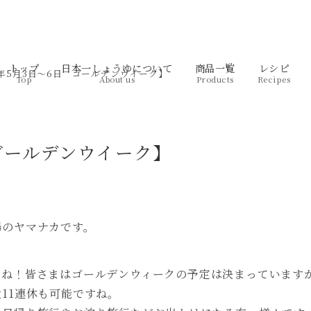
トップ
日本一しょうゆについて
商品一覧
レシピ
5年5月3日～6日 ゴールデンウイーク】
Top
About us
Products
Recipes
 ゴールデンウイーク】
場のヤマナカです。
たね！皆さまはゴールデンウィークの予定は決まっています
11連休も可能ですね。